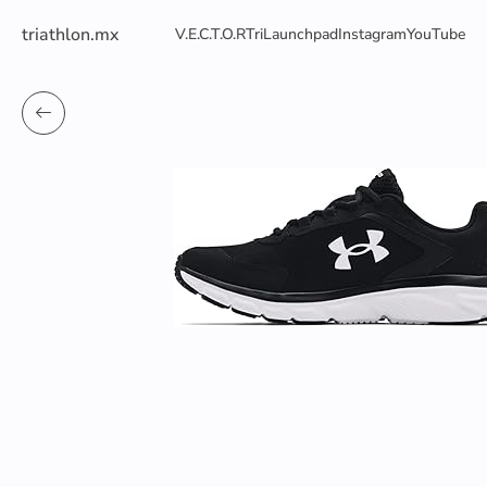
triathlon.mx
V.E.C.T.O.R
TriLaunchpad
Instagram
YouTube