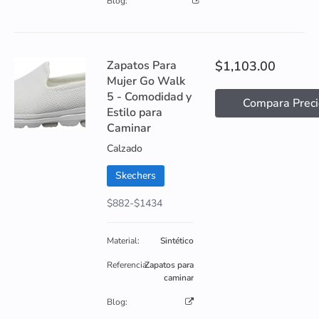
Blog:
Zapatos Para
$1,103.00
Mujer Go Walk
5 - Comodidad y
Compara Preci
Estilo para
Caminar
Calzado
Skechers
$882-$1434
Material:
Sintético
Referencia:
Zapatos para
caminar
Blog: