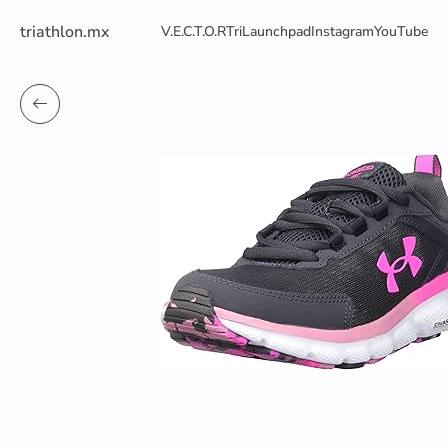
triathlon.mx
V.E.C.T.O.R
TriLaunchpad
Instagram
YouTube