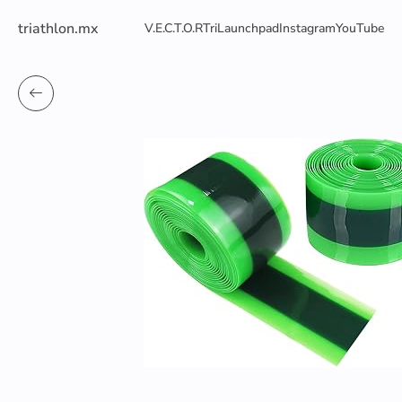
triathlon.mx
V.E.C.T.O.R
TriLaunchpad
Instagram
YouTube